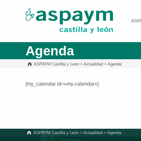
ASPAYM Castilla y León
ASP
Agenda
ASPAYM Castilla y León
>
Actualidad
>
Agenda
[my_calendar id=»my-calendar»]
Volver a la navegación principal
ASPAYM Castilla y León
>
Actualidad
>
Agenda