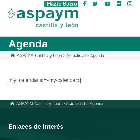
Hazte Socio
Facebook
Twitter
YouTube
Flickr
Ins
ASPAYM Castilla y León
Agenda
ASPAYM Castilla y León
>
Actualidad
>
Agenda
[my_calendar id=»my-calendar»]
Volver a la navegación principal
ASPAYM Castilla y León
>
Actualidad
>
Agenda
Enlaces de interés