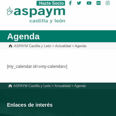
Hazte Socio
Facebook
Twitter
YouTube
Flickr
Ins
ASPAYM Castilla y León
Agenda
ASPAYM Castilla y León
>
Actualidad
>
Agenda
[my_calendar id=»my-calendar»]
Volver a la navegación principal
ASPAYM Castilla y León
>
Actualidad
>
Agenda
Enlaces de interés