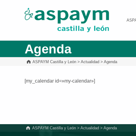
ASPAYM Castilla y León
ASP
Agenda
ASPAYM Castilla y León
>
Actualidad
>
Agenda
[my_calendar id=»my-calendar»]
Volver a la navegación principal
ASPAYM Castilla y León
>
Actualidad
>
Agenda