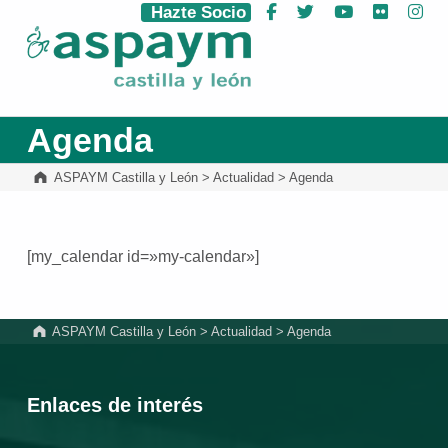
Hazte Socio
Facebook
Twitter
YouTube
Flickr
Ins
ASPAYM Castilla y León
Agenda
ASPAYM Castilla y León
>
Actualidad
>
Agenda
[my_calendar id=»my-calendar»]
Volver a la navegación principal
ASPAYM Castilla y León
>
Actualidad
>
Agenda
Enlaces de interés