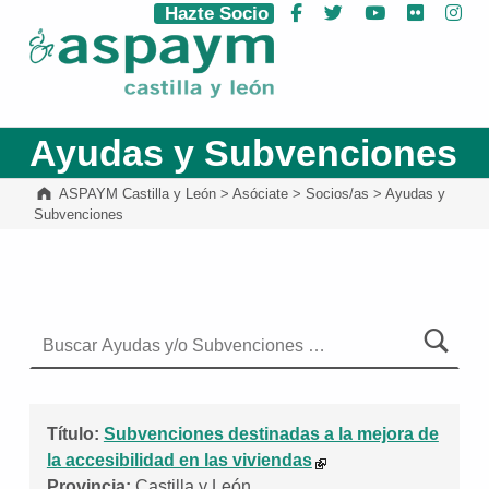
Hazte Socio
Facebook
Twitter
YouTube
Flickr
Ins
ASPAYM Castilla y León
Ayudas y Subvenciones
ASPAYM Castilla y León
>
Asóciate
>
Socios/as
>
Ayudas y
Subvenciones
Buscar
Buscar
Título:
Subvenciones destinadas a la mejora de
la accesibilidad en las viviendas
Provincia:
Castilla y León