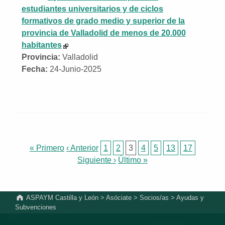
estudiantes universitarios y de ciclos
formativos de grado medio y superior de la
provincia de Valladolid de menos de 20.000
habitantes
Provincia:
Valladolid
Fecha:
24-Junio-2025
« Primero
‹ Anterior
1
2
3
4
5
13
17
Siguiente ›
Último »
Volver a la navegación principal
ASPAYM Castilla y León
>
Asóciate
>
Socios/as
>
Ayudas y
Subvenciones