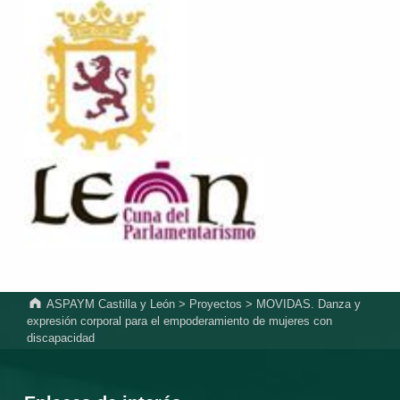
Volver a la navegación principal
ASPAYM Castilla y León
>
Proyectos
>
MOVIDAS. Danza y
expresión corporal para el empoderamiento de mujeres con
discapacidad