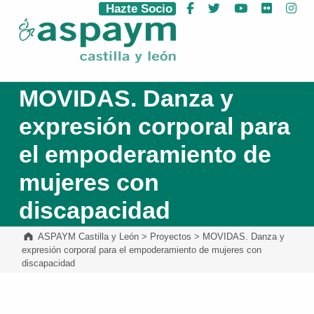
Hazte Socio
Facebook
Twitter
YouTube
Flickr
Ins
ASPAYM Castilla y León
MOVIDAS. Danza y
expresión corporal para
el empoderamiento de
mujeres con
discapacidad
ASPAYM Castilla y León
>
Proyectos
>
MOVIDAS. Danza y
expresión corporal para el empoderamiento de mujeres con
discapacidad