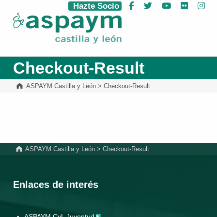
Hazte Socio
Facebook
Twitter
YouTube
Flickr
Ins
ASPAYM Castilla y León
Checkout-Result
ASPAYM Castilla y León
>
Checkout-Result
Volver a la navegación principal
ASPAYM Castilla y León
>
Checkout-Result
Enlaces de interés
ASPAYM CyL Juventud