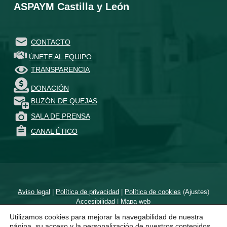
ASPAYM Castilla y León
CONTACTO
ÚNETE AL EQUIPO
TRANSPARENCIA
DONACIÓN
BUZÓN DE QUEJAS
SALA DE PRENSA
CANAL ÉTICO
Aviso legal
|
Política de privacidad
|
Política de cookies
(
Ajustes
)
Accesibilidad
|
Mapa web
Utilizamos cookies para mejorar la navegabilidad de nuestra
Diseñado por
un proyecto de
página, su acceso y la personalización de nuestros contenidos.