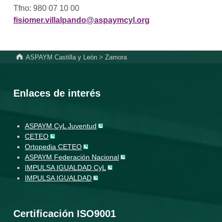
Tfno: 980 07 10 00
fisiomer.villalpando@aspaymcyl.org
Volver a la navegación principal
ASPAYM Castilla y León
>
Zamora
Enlaces de interés
ASPAYM CyL Juventud
CETEO
Ortopedia CETEO
ASPAYM Federación Nacional
IMPULSA IGUALDAD CyL
IMPULSA IGUALDAD
Certificación ISO9001