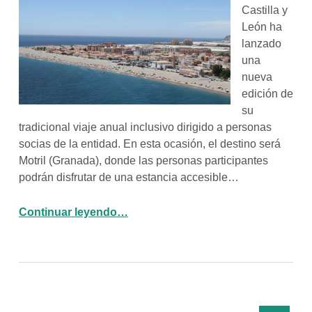
Castilla y
León ha
lanzado
una
nueva
edición de
su
tradicional viaje anual inclusivo dirigido a personas
socias de la entidad. En esta ocasión, el destino será
Motril (Granada), donde las personas participantes
podrán disfrutar de una estancia accesible…
“ASPAYM CyL lanza el viaje inclusivo de socios de 2026: Destino Motril”
Continuar leyendo
…