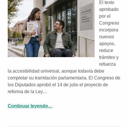
El texto
aprobado
por el
Congreso
incorpora
nuevos
apoyos,
reduce
trámites y
refuerza
la accesibilidad universal, aunque todavía debe
completar su tramitación parlamentaria. El Congreso de
los Diputados aprobó el 14 de julio el proyecto de
reforma de la Ley…
Continuar leyendo
…
“La reforma de las leyes de discapacidad y dependencia avanza hacia un modelo centrado en la autonomía personal”