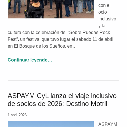
con el
ocio
inclusivo
y la
cultura con la celebración del “Sobre Ruedas Rock
Fest”, un festival que tuvo lugar el sábado 11 de abril
en El Bosque de los Sueños, en…
Continuar leyendo
“Festival de rock en el Bosque de los Sueños: Sobre Ruedas Rock Fest”
…
ASPAYM CyL lanza el viaje inclusivo
de socios de 2026: Destino Motril
1 abril 2026
ASPAYM