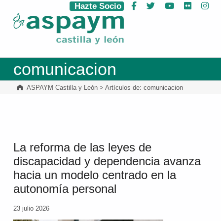
Hazte Socio
Facebook
Twitter
YouTube
Flickr
Ins
ASPAYM Castilla y León
comunicacion
ASPAYM Castilla y León
>
Artículos de: comunicacion
La reforma de las leyes de
discapacidad y dependencia avanza
hacia un modelo centrado en la
autonomía personal
23 julio 2026