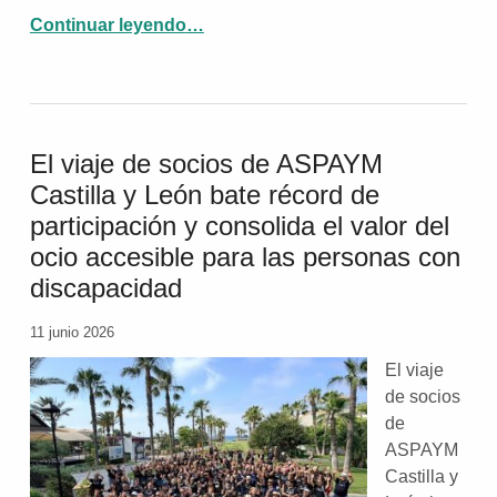
“Asociación ASPAYM Castilla y León celebra la Asamblea de personas Socias 2026”
Continuar leyendo
…
El viaje de socios de ASPAYM
Castilla y León bate récord de
participación y consolida el valor del
ocio accesible para las personas con
discapacidad
11 junio 2026
El viaje
de socios
de
ASPAYM
Castilla y