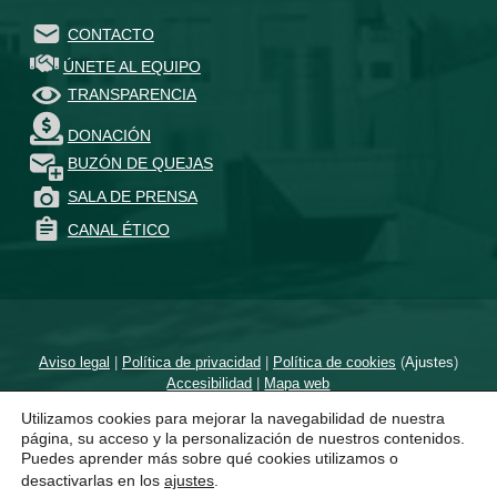
CONTACTO
ÚNETE AL EQUIPO
TRANSPARENCIA
DONACIÓN
BUZÓN DE QUEJAS
SALA DE PRENSA
CANAL ÉTICO
Aviso legal
|
Política de privacidad
|
Política de cookies
(
Ajustes
)
Accesibilidad
|
Mapa web
Utilizamos cookies para mejorar la navegabilidad de nuestra
Diseñado por
un proyecto de
página, su acceso y la personalización de nuestros contenidos.
Puedes aprender más sobre qué cookies utilizamos o
desactivarlas en los
ajustes
.