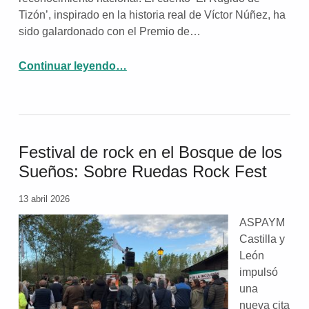
Tizón’, inspirado en la historia real de Víctor Núñez, ha
sido galardonado con el Premio de…
Continuar leyendo
…
“ASPAYM Castilla y León gana el certamen nacional de literatura de Betweien con el cuento inclusivo ‘El Rugido de Tizón’”
Festival de rock en el Bosque de los
Sueños: Sobre Ruedas Rock Fest
13 abril 2026
ASPAYM
Castilla y
León
impulsó
una
nueva cita