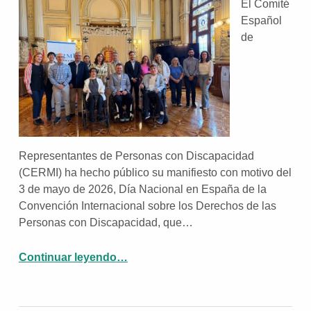
El Comité
Español
de
Representantes de Personas con Discapacidad
(CERMI) ha hecho público su manifiesto con motivo del
3 de mayo de 2026, Día Nacional en España de la
Convención Internacional sobre los Derechos de las
Personas con Discapacidad, que…
Continuar leyendo
…
“El CERMI afirma que la Convención ONU de Discapacidad es un logro de presente y una promesa de futuro”