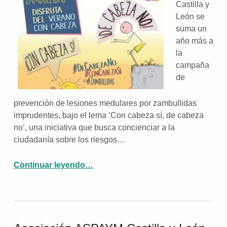
Castilla y
León se
suma un
año más a
la
campaña
de
prevención de lesiones medulares por zambullidas
imprudentes, bajo el lema ‘Con cabeza sí, de cabeza
no’, una iniciativa que busca concienciar a la
ciudadanía sobre los riesgos…
Continuar leyendo
…
“ASPAYM Castilla y León se suma a la campaña «Con cabeza sí, de cabeza no»”