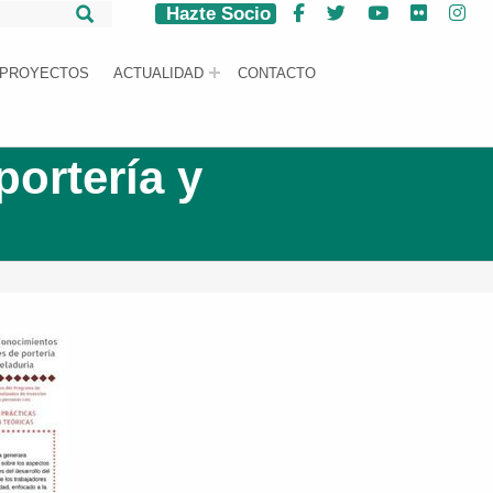
Hazte Socio
Facebook
Twitter
YouTube
Flickr
Ins
PROYECTOS
ACTUALIDAD
CONTACTO
portería y