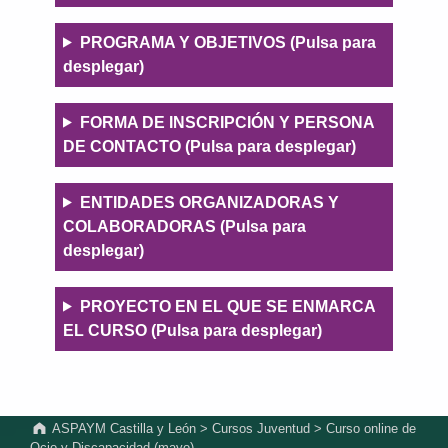
n
PROGRAMA Y OBJETIVOS (Pulsa para
Programa y
desplegar)
Objetivos
FORMA DE INSCRIPCIÓN Y PERSONA
Forma de inscripción y persona de
DE CONTACTO (Pulsa para desplegar)
contacto
ENTIDADES ORGANIZADORAS Y
Entidades organizadoras y
COLABORADORAS (Pulsa para
colaboradoras
desplegar)
PROYECTO EN EL QUE SE ENMARCA
Proyecto
EL CURSO (Pulsa para desplegar)
marco
Volver a la navegación principal
ASPAYM Castilla y León
>
Cursos Juventud
>
Curso online de
Ocio y Discapacidad (mayo)