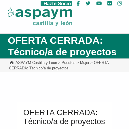
Hazte Socio
Facebook
Twitter
YouTube
Flickr
Ins
ASPAYM Castilla y León
OFERTA CERRADA:
Técnico/a de proyectos
ASPAYM Castilla y León
>
Puestos
>
Mujer
>
OFERTA
CERRADA: Técnico/a de proyectos
OFERTA CERRADA:
Técnico/a de proyectos