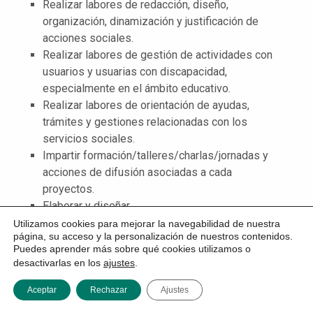
Realizar labores de redacción, diseño,
organización, dinamización y justificación de
acciones sociales.
Realizar labores de gestión de actividades con
usuarios y usuarias con discapacidad,
especialmente en el ámbito educativo.
Realizar labores de orientación de ayudas,
trámites y gestiones relacionadas con los
servicios sociales.
Impartir formación/talleres/charlas/jornadas y
acciones de difusión asociadas a cada
proyectos.
Elaborar y diseñar
documentación/materiales/herramientas
Utilizamos cookies para mejorar la navegabilidad de nuestra
página, su acceso y la personalización de nuestros contenidos.
necesarias para el desarrollo de los proyectos.
Puedes aprender más sobre qué cookies utilizamos o
Realizar acciones de difusión en coordinación
desactivarlas en los
ajustes
.
con los y las responsables del Departamento.
Trabajar en coordinación con los Departamentos
Aceptar
Rechazar
Ajustes
MENÚ
de la Entidad con el fin de llevar a cabo las