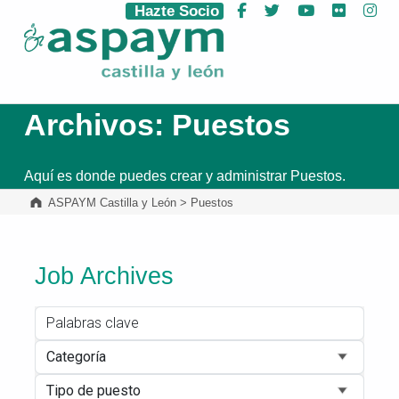
Hazte Socio
Facebook
Twitter
YouTube
Flickr
Ins
ASPAYM Castilla y León
Archivos:
Puestos
Aquí es donde puedes crear y administrar Puestos.
ASPAYM Castilla y León
>
Puestos
Job Archives
Palabras clave