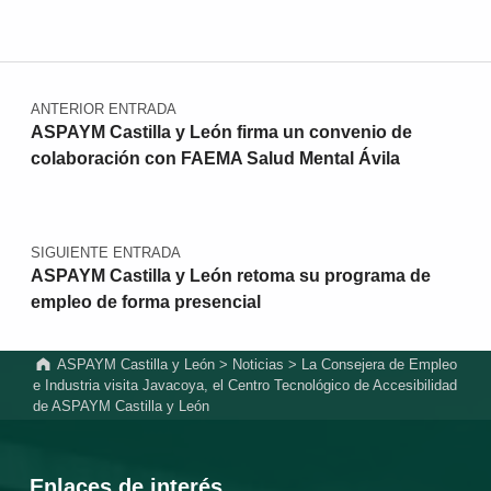
Navegación de entradas
ANTERIOR ENTRADA
ASPAYM Castilla y León firma un convenio de
colaboración con FAEMA Salud Mental Ávila
SIGUIENTE ENTRADA
ASPAYM Castilla y León retoma su programa de
empleo de forma presencial
ASPAYM Castilla y León
>
Noticias
>
La Consejera de Empleo
e Industria visita Javacoya, el Centro Tecnológico de Accesibilidad
de ASPAYM Castilla y León
Enlaces de interés