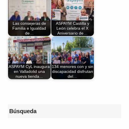
Las consejeras de
ASPAYM Castilla y
Familia e Igualdad
León celebra el X
de…
Aniversario de…
ASPAYM CyL inaugura
134 menores con y sin
en Valladolid una
discapacidad disfrutan
nueva tienda…
del…
Volver a la navegación principal
Búsqueda