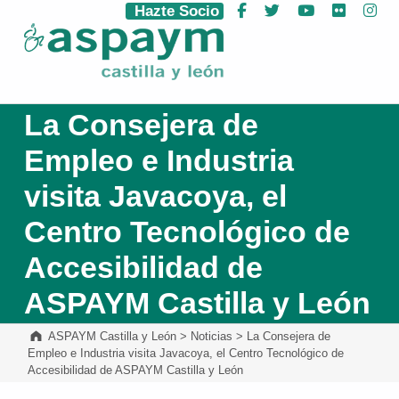
Hazte Socio
Facebook
Twitter
YouTube
Flickr
Ins
ASPAYM Castilla y León
La Consejera de
Empleo e Industria
visita Javacoya, el
Centro Tecnológico de
Accesibilidad de
ASPAYM Castilla y León
ASPAYM Castilla y León
>
Noticias
>
La Consejera de
Empleo e Industria visita Javacoya, el Centro Tecnológico de
Accesibilidad de ASPAYM Castilla y León