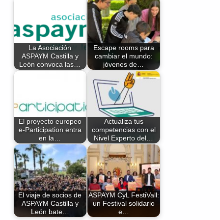
La Asociación
Escape rooms para
ASPAYM Castilla y
cambiar el mundo:
León convoca las…
jóvenes de…
El proyecto europeo
Actualiza tus
e-Participation entra
competencias con el
en la…
Nivel Experto del…
El viaje de socios de
ASPAYM CyL FestiVall:
ASPAYM Castilla y
un Festival solidario
León bate…
e…