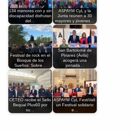
134 menores con y sin
ASPAYM CyL y la
discapacidad disfrutan
Junta reúnen a 30
del…
mayores y jóvenes…
San Bartolomé de
Festival de rock en el
Pinares (Ávila)
Bosque de los
acogerá una
Sueños: Sobre…
jornada…
CETEO recibe el Sello
ASPAYM CyL FestiVall:
Bequal Plus60 por
un Festival solidario
su…
e…
Volver a la navegación principal