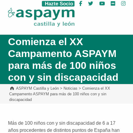
Hazte Socio
Facebook
Twitter
YouTube
Flickr
Ins
ASPAYM Castilla y León
Comienza el XX
Campamento ASPAYM
para más de 100 niños
con y sin discapacidad
ASPAYM Castilla y León
>
Noticias
>
Comienza el XX
Campamento ASPAYM para más de 100 niños con y sin
discapacidad
Más de 100 niños con y sin discapacidad de 6 a 17
años procedentes de distintos puntos de España han