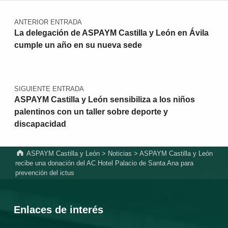
Navegación de entradas
ANTERIOR ENTRADA
La delegación de ASPAYM Castilla y León en Ávila
cumple un año en su nueva sede
SIGUIENTE ENTRADA
ASPAYM Castilla y León sensibiliza a los niños
palentinos con un taller sobre deporte y
discapacidad
ASPAYM Castilla y León
>
Noticias
>
ASPAYM Castilla y León
recibe una donación del AC Hotel Palacio de Santa Ana para
prevención del ictus
Enlaces de interés