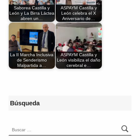
Saborea Castilla y
ASPAYM Castilla y
León y La Birra Láctea
León celebra el X
abren un…
Aniversario de…
La II Marcha Inclusiva
ASPAYM Castilla y
de Senderismo
León visibiliza el daño
Malpartida a…
cerebral e…
Volver a la navegación principal
Búsqueda
Buscar: