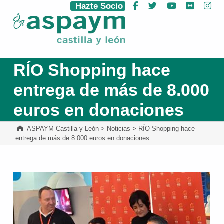
Hazte Socio
Facebook
Twitter
YouTube
Flickr
Ins
ASPAYM Castilla y León
RÍO Shopping hace
entrega de más de 8.000
euros en donaciones
ASPAYM Castilla y León
>
Noticias
>
RÍO Shopping hace
entrega de más de 8.000 euros en donaciones