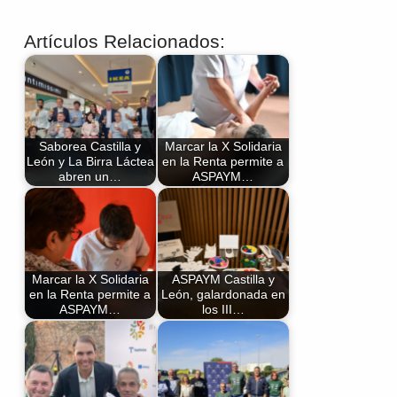
Artículos Relacionados:
Saborea Castilla y
Marcar la X Solidaria
León y La Birra Láctea
en la Renta permite a
abren un…
ASPAYM…
Marcar la X Solidaria
ASPAYM Castilla y
en la Renta permite a
León, galardonada en
ASPAYM…
los III…