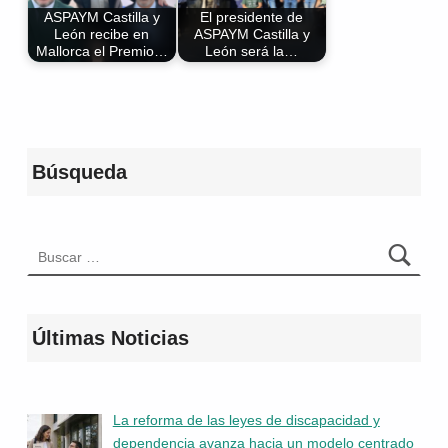
ASPAYM Castilla y
El presidente de
León recibe en
ASPAYM Castilla y
Mallorca el Premio…
León será la…
Volver a la navegación principal
Búsqueda
Buscar:
Últimas Noticias
La reforma de las leyes de discapacidad y
dependencia avanza hacia un modelo centrado