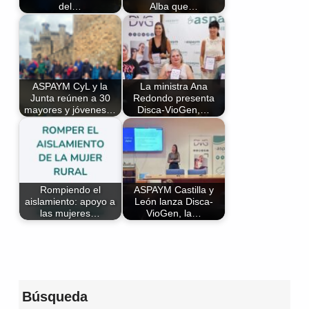
del…
Alba que…
ASPAYM CyL y la
La ministra Ana
Junta reúnen a 30
Redondo presenta
mayores y jóvenes…
Disca-VioGen,…
Rompiendo el
ASPAYM Castilla y
aislamiento: apoyo a
León lanza Disca-
las mujeres…
VioGen, la…
Volver a la navegación principal
Búsqueda