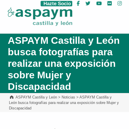
Hazte Socio
Facebook
Twitter
YouTube
Flickr
Ins
ASPAYM Castilla y León
ASPAYM Castilla y León
busca fotografías para
realizar una exposición
sobre Mujer y
Discapacidad
ASPAYM Castilla y León
>
Noticias
>
ASPAYM Castilla y
León busca fotografías para realizar una exposición sobre Mujer y
Discapacidad