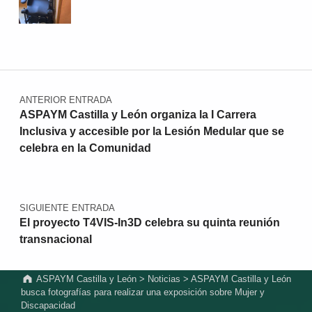
Navegación de entradas
ANTERIOR ENTRADA
ASPAYM Castilla y León organiza la I Carrera
Inclusiva y accesible por la Lesión Medular que se
celebra en la Comunidad
SIGUIENTE ENTRADA
El proyecto T4VIS-In3D celebra su quinta reunión
transnacional
ASPAYM Castilla y León
>
Noticias
>
ASPAYM Castilla y León
busca fotografías para realizar una exposición sobre Mujer y
Discapacidad