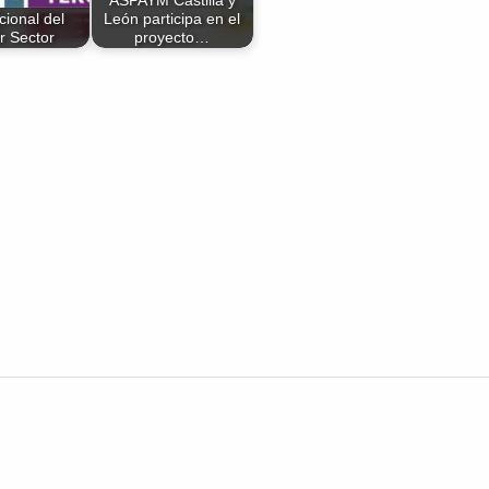
cional del
León participa en el
r Sector
proyecto…