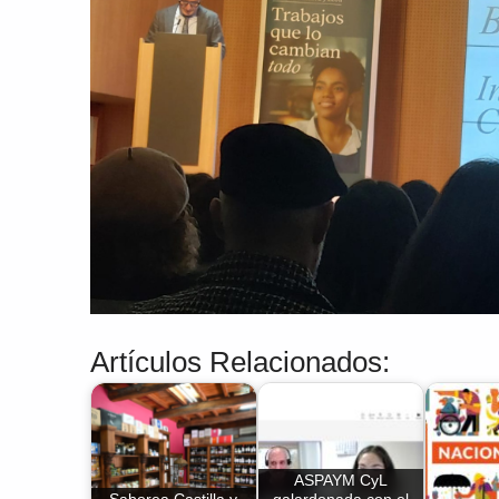
Artículos Relacionados:
ASPAYM CyL
Saborea Castilla y
galardonada con el