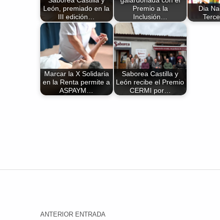
León, premiado en la
Premio a la
Dia Na
III edición…
Inclusión…
Terce
Marcar la X Solidaria
Saborea Castilla y
en la Renta permite a
León recibe el Premio
ASPAYM…
CERMI por…
Volver a la navegación principal
Navegación de entradas
ANTERIOR ENTRADA