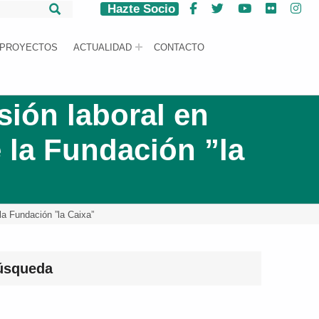
Hazte Socio
Facebook
Twitter
YouTube
Flickr
Ins
PROYECTOS
ACTUALIDAD
CONTACTO
sión laboral en
 la Fundación ”la
la Fundación ”la Caixa”
úsqueda
car: