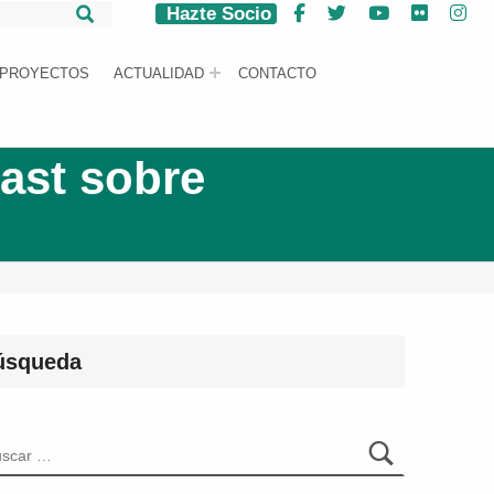
Hazte Socio
Facebook
Twitter
YouTube
Flickr
Ins
PROYECTOS
ACTUALIDAD
CONTACTO
ast sobre
úsqueda
car: