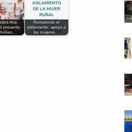
istra Ana
Rompiendo el
o presenta
aislamiento: apoyo a
-VioGen,…
las mujeres…