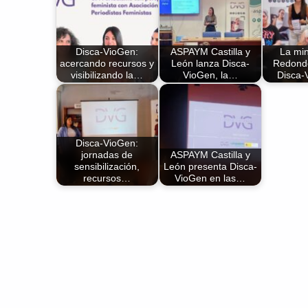
Disca-VioGen:
ASPAYM Castilla y
La min
acercando recursos y
León lanza Disca-
Redond
visibilizando la…
VioGen, la…
Disca
Disca-VioGen:
jornadas de
ASPAYM Castilla y
sensibilización,
León presenta Disca-
recursos…
VioGen en las…
Volver a la navegación principal