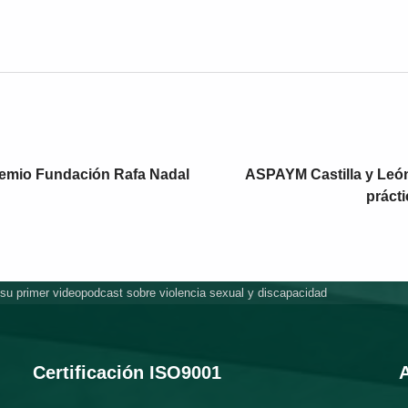
Premio Fundación Rafa Nadal
ASPAYM Castilla y León 
práct
su primer videopodcast sobre violencia sexual y discapacidad
Certificación ISO9001