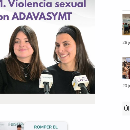
26 
23 
Ú