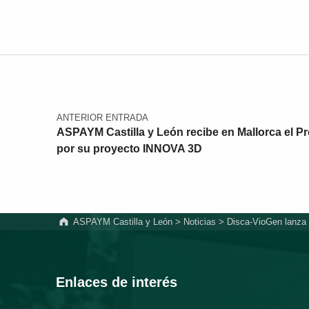
Navegación de entradas
ANTERIOR ENTRADA
ASPAYM Castilla y León recibe en Mallorca el 
por su proyecto INNOVA 3D
ASPAYM Castilla y León
>
Noticias
>
Disca-VioGen lanza 
Enlaces de interés