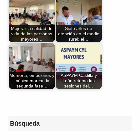
Mejorar la calidad de
Siete años de
vida de las personas
atención en el medio
mayores…
rural: el…
Memoria, emociones y
ASPAYM Castilla y
música marcan la
León retoma las
segunda fase…
sesiones del…
Volver a la navegación principal
Búsqueda