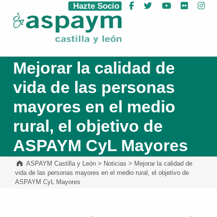
Hazte Socio
Facebook
Twitter
YouTube
Flickr
Ins
ASPAYM Castilla y León
Mejorar la calidad de
vida de las personas
mayores en el medio
rural, el objetivo de
ASPAYM CyL Mayores
ASPAYM Castilla y León
>
Noticias
>
Mejorar la calidad de
vida de las personas mayores en el medio rural, el objetivo de
ASPAYM CyL Mayores