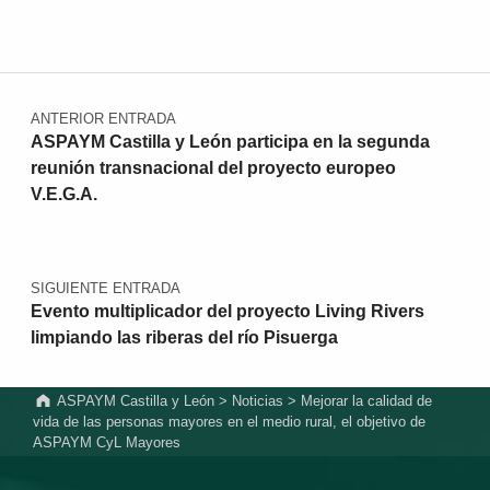
Navegación de entradas
ANTERIOR ENTRADA
ASPAYM Castilla y León participa en la segunda
reunión transnacional del proyecto europeo
V.E.G.A.
SIGUIENTE ENTRADA
Evento multiplicador del proyecto Living Rivers
limpiando las riberas del río Pisuerga
ASPAYM Castilla y León
>
Noticias
>
Mejorar la calidad de
vida de las personas mayores en el medio rural, el objetivo de
ASPAYM CyL Mayores