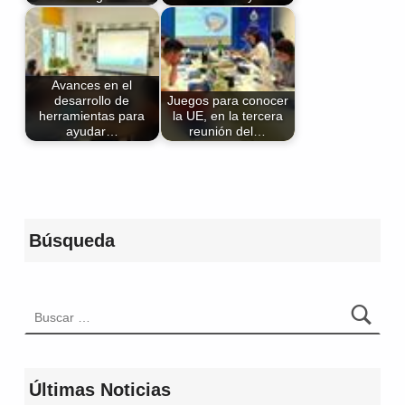
Avances en el
desarrollo de
Juegos para conocer
herramientas para
la UE, en la tercera
ayudar…
reunión del…
Volver a la navegación principal
Búsqueda
Buscar:
Últimas Noticias