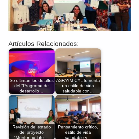
Artículos Relacionados:
Se ultiman los detalles
ASPAYM CYL fomenta
del “Programa de
un estilo de vida
desarrollo…
saludable con…
Revisión del estado
Pensamiento crítico,
del proyecto
estilo de vida
“Mentoring Life:…
saludable y…