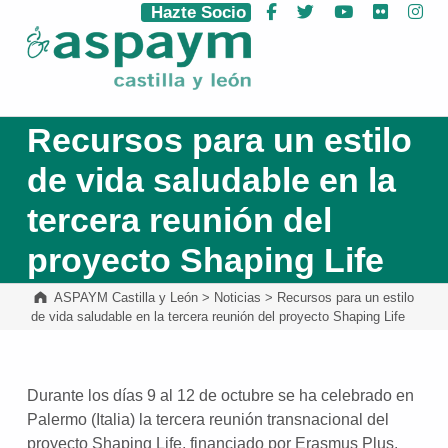
Hazte Socio
Facebook
Twitter
YouTube
Flickr
Ins
ASPAYM Castilla y León
Recursos para un estilo
de vida saludable en la
tercera reunión del
proyecto Shaping Life
ASPAYM Castilla y León
>
Noticias
>
Recursos para un estilo
de vida saludable en la tercera reunión del proyecto Shaping Life
Durante los días 9 al 12 de octubre se ha celebrado en
Palermo (Italia) la tercera reunión transnacional del
proyecto Shaping Life, financiado por Erasmus Plus.