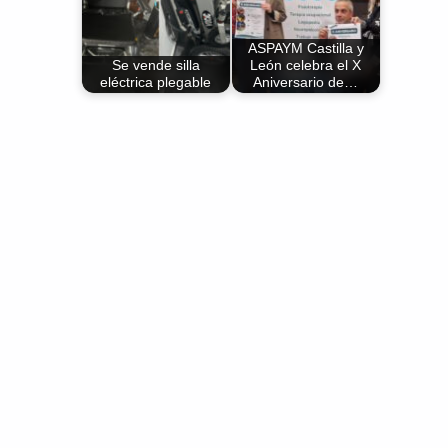
ASPAYM Castilla y
Se vende silla
León celebra el X
eléctrica plegable
Aniversario de…
Volver a la navegación principal