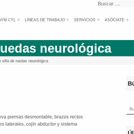
Buscar
Buscar
AYM CYL
LÍNEAS DE TRABAJO
SERVICIOS
ASÓCIATE
 ruedas neurológica
 silla de ruedas neurológica
B
Bus
leva piernas desmontable, brazos rectos
s laterales, cojín abductor y sistema
Úl