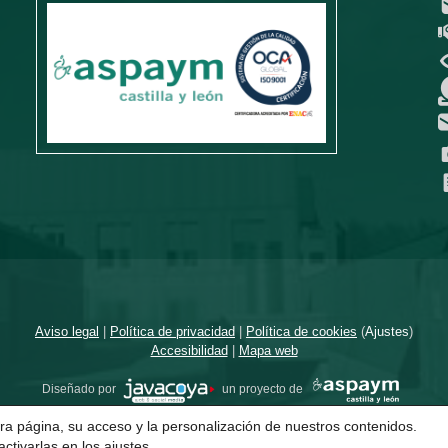
Aviso legal
|
Política de privacidad
|
Política de cookies
(
Ajustes
)
Accesibilidad
|
Mapa web
Diseñado por
un proyecto de
ra página, su acceso y la personalización de nuestros contenidos.
ctivarlas en los
ajustes
.