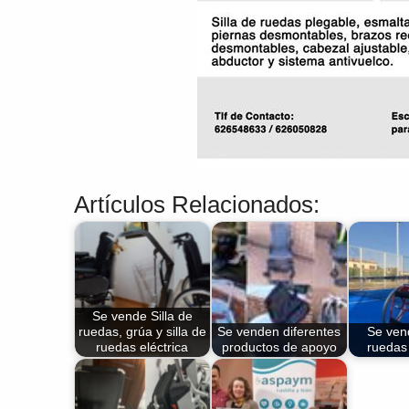
Artículos Relacionados:
Se vende Silla de
ruedas, grúa y silla de
Se venden diferentes
Se vend
ruedas eléctrica
productos de apoyo
ruedas