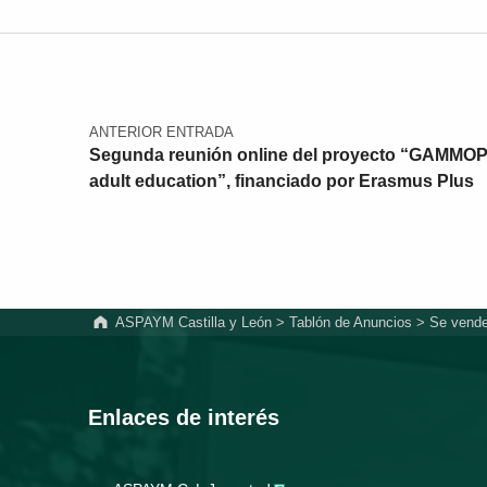
Navegación de entradas
ANTERIOR ENTRADA
Segunda reunión online del proyecto “GAMMOPOL
adult education”, financiado por Erasmus Plus
ASPAYM Castilla y León
>
Tablón de Anuncios
>
Se vende
Enlaces de interés