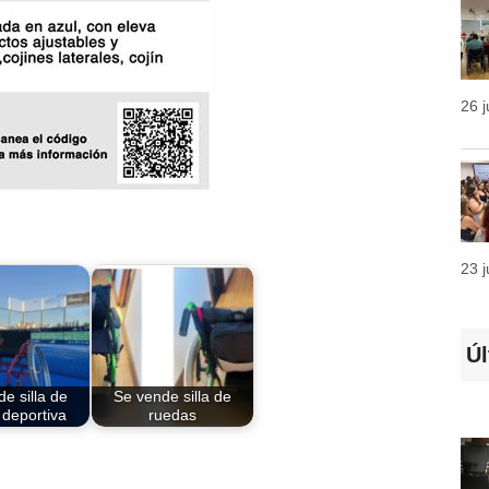
26 
23 
Ú
e silla de
Se vende silla de
 deportiva
ruedas