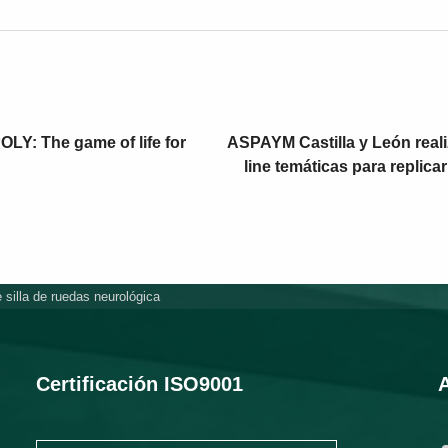
Y: The game of life for
ASPAYM Castilla y León reali
line temáticas para replica
 silla de ruedas neurológica
Certificación ISO9001