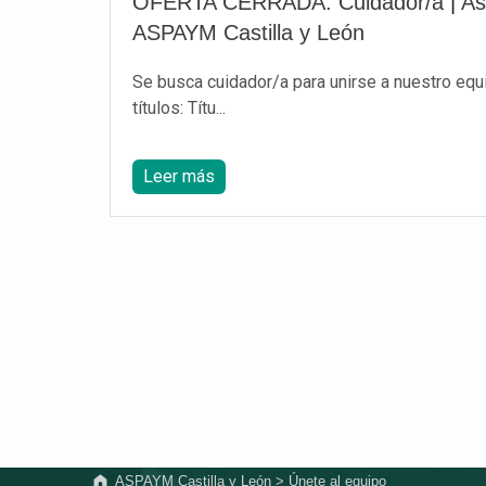
OFERTA CERRADA: Cuidador/a
|
As
ASPAYM Castilla y León
Se busca cuidador/a para unirse a nuestro equi
títulos: Títu...
Leer más
Volver a la navegación principal
ASPAYM Castilla y León
>
Únete al equipo