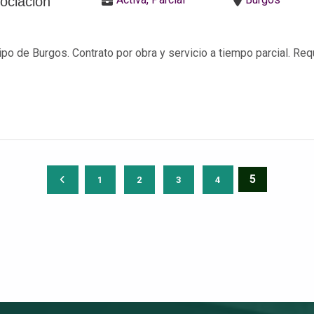
ociación
po de Burgos. Contrato por obra y servicio a tiempo parcial. Re
5
1
2
3
4