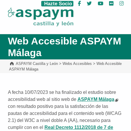
Hazte Socio
Facebook
Twitter
YouTube
Flickr
Ins
ASPAYM Castilla y León
Web Accesible ASPAYM
Málaga
ASPAYM Castilla y León
>
Webs Accesibles
>
Web Accesible
ASPAYM Málaga
A fecha 10/07/2023 se ha finalizado el estudio sobre
accesibilidad web al sitio web de
ASPAYM Málaga
con resultado positivo para la satisfacción de las
pautas de accesibilidad para el contenido web (WCAG
2.1) del W3C a nivel doble A (AA), necesario para
cumplir con en el
Real Decreto 1112/2018 de 7 de