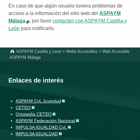
En caso de que algún usuario tuviera problemas de
acceso a la información del sitio web del
ASPAYM
Málaga
, por favor
contacten con ASPAYM Castilla y
León
para notificarlo.
Volver a la navegación principal
ASPAYM Castilla y León
>
Webs Accesibles
>
Web Accesible
ASPAYM Málaga
Enlaces de interés
ASPAYM CyL Juventud
CETEO
Ortopedia CETEO
ASPAYM Federación Nacional
IMPULSA IGUALDAD CyL
IMPULSA IGUALDAD