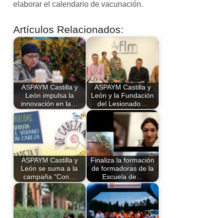
elaborar el calendario de vacunación.
Artículos Relacionados:
ASPAYM Castilla y
ASPAYM Castilla y
León impulsa la
León y la Fundación
innovación en la…
del Lesionado…
ASPAYM Castilla y
Finaliza la formación
León se suma a la
de formadoras de la
campaña "Con…
Escuela de…