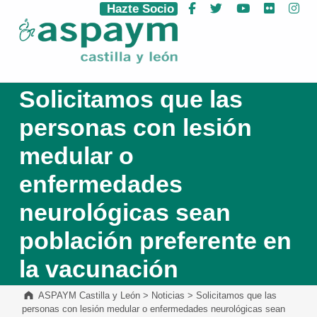
Hazte Socio
Facebook
Twitter
YouTube
Flickr
Ins
ASPAYM Castilla y León
Solicitamos que las
personas con lesión
medular o
enfermedades
neurológicas sean
población preferente en
la vacunación
ASPAYM Castilla y León
>
Noticias
>
Solicitamos que las
personas con lesión medular o enfermedades neurológicas sean