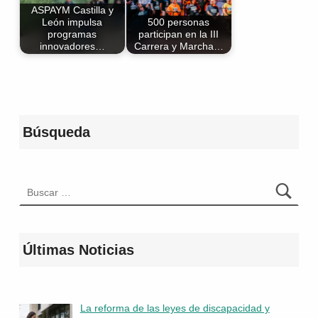
ASPAYM Castilla y
León impulsa
500 personas
programas
participan en la III
innovadores…
Carrera y Marcha…
Volver a la navegación principal
Búsqueda
Buscar:
Últimas Noticias
La reforma de las leyes de discapacidad y