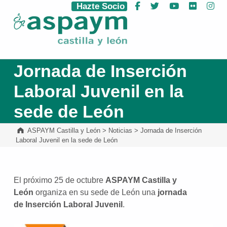
Hazte Socio
Facebook
Twitter
YouTube
Flickr
Ins
ASPAYM Castilla y León
Jornada de Inserción
Laboral Juvenil en la
sede de León
ASPAYM Castilla y León
>
Noticias
>
Jornada de Inserción
Laboral Juvenil en la sede de León
El próximo 25 de octubre
ASPAYM Castilla y
León
organiza en su sede de León una
jornada
de Inserción Laboral Juvenil
.