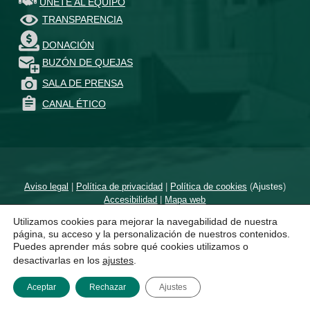
ÚNETE AL EQUIPO
TRANSPARENCIA
DONACIÓN
BUZÓN DE QUEJAS
SALA DE PRENSA
CANAL ÉTICO
Aviso legal
|
Política de privacidad
|
Política de cookies
(
Ajustes
)
Accesibilidad
|
Mapa web
Utilizamos cookies para mejorar la navegabilidad de nuestra
Diseñado por
un proyecto de
página, su acceso y la personalización de nuestros contenidos.
Puedes aprender más sobre qué cookies utilizamos o
desactivarlas en los
ajustes
.
Aceptar
Rechazar
Ajustes
MENÚ