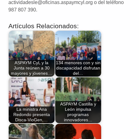
actividadesle@oficinas.aspaymcyl.org o del teléfono
987 807 390.
Artículos Relacionados:
ASPAYM CyL y la
134 menores con y sin
Junta reúnen a 30
discapacidad disfrutan
mayores y jóvenes…
del…
ASPAYM Castilla y
La ministra Ana
León impulsa
Redondo presenta
programas
Disca-VioGen,…
innovadores…