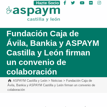
Hazte Socio
Facebook
Twitter
YouTube
Flickr
Ins
ASPAYM Castilla y León
Fundación Caja de
Ávila, Bankia y ASPAYM
Castilla y León firman
un convenio de
colaboración
ASPAYM Castilla y León
>
Noticias
>
Fundación Caja de
Ávila, Bankia y ASPAYM Castilla y León firman un convenio de
colaboración