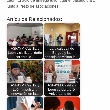
León. El acto de entrega tuvo lugar el pasado día 27
junto al resto de asociaciones.
Artículos Relacionados:
ASPAYM Castilla y
La alcaldesa de
León visibiliza el daño
Burgos y las
cerebral e…
concejalas visitan la…
ASPAYM Castilla y
ASPAYM Castilla y
León impulsa la
León celebra el X
innovación en la…
Aniversario de…