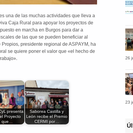
es una de las muchas actividades que lleva a
va Caja Rural para apoyar los proyectos de
á puesto en marcha en Burgos para dar a
iscales de las que se pueden beneficiar al
e Propios, presidente regional de ASPAYM, ha
ral se quiere poner el valor que «el hecho de
26 
trabajo».
23 
yL presenta
Saborea Castilla y
 el Proyecto
León recibe el Premio
a que…
CERMI por…
Ú