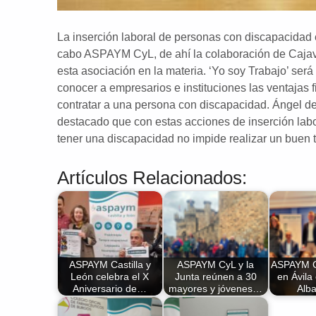
La inserción laboral de personas con discapacidad 
cabo ASPAYM CyL, de ahí la colaboración de Cajavi
esta asociación en la materia. ‘Yo soy Trabajo’ ser
conocer a empresarios e instituciones las ventajas f
contratar a una persona con discapacidad. Ángel d
destacado que con estas acciones de inserción labo
tener una discapacidad no impide realizar un buen 
Artículos Relacionados:
ASPAYM Castilla y
ASPAYM CyL y la
ASPAYM C
León celebra el X
Junta reúnen a 30
en Ávila
Aniversario de…
mayores y jóvenes…
Alb