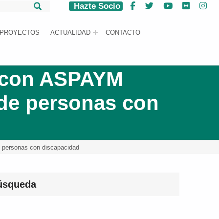
Hazte Socio
Facebook
Twitter
YouTube
Flickr
Ins
PROYECTOS
ACTUALIDAD
CONTACTO
o con ASPAYM
 de personas con
e personas con discapacidad
úsqueda
car: