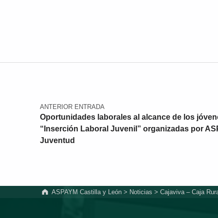
Navegación de entradas
ANTERIOR ENTRADA
Oportunidades laborales al alcance de los jóven
“Inserción Laboral Juvenil” organizadas por AS
Juventud
ASPAYM Castilla y León
>
Noticias
>
Cajaviva – Caja Rur