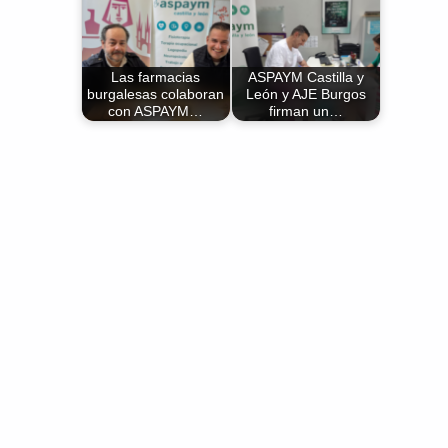
Las farmacias
ASPAYM Castilla y
burgalesas colaboran
León y AJE Burgos
con ASPAYM…
firman un…
Volver a la navegación principal