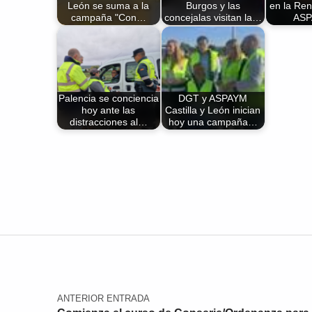
León se suma a la
Burgos y las
en la Ren
campaña "Con…
concejalas visitan la…
AS
Palencia se conciencia
DGT y ASPAYM
hoy ante las
Castilla y León inician
distracciones al…
hoy una campaña…
Volver a la navegación principal
Navegación de entradas
ANTERIOR ENTRADA