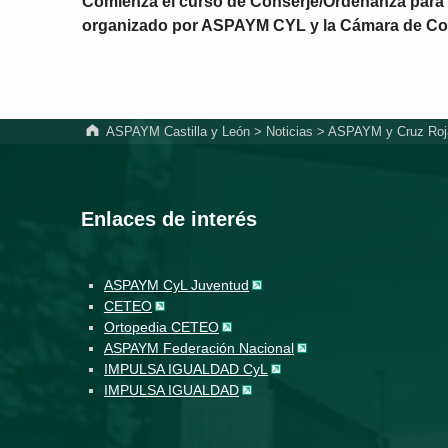
Comienza el curso de Conserje/Ordenanza para
organizado por ASPAYM CYL y la Cámara de Co
ASPAYM Castilla y León
>
Noticias
>
ASPAYM y Cruz Roja 
Enlaces de interés
ASPAYM CyL Juventud
CETEO
Ortopedia CETEO
ASPAYM Federación Nacional
IMPULSA IGUALDAD CyL
IMPULSA IGUALDAD