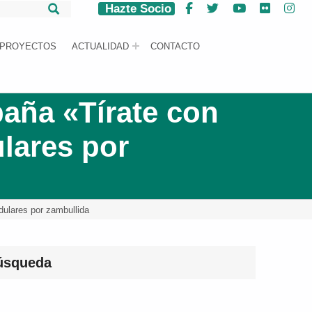
Hazte Socio
Facebook
Twitter
YouTube
Flickr
Ins
PROYECTOS
ACTUALIDAD
CONTACTO
aña «Tírate con
lares por
ulares por zambullida
úsqueda
car: