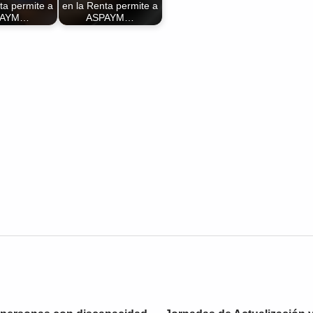
ta permite a
en la Renta permite a
PAYM…
ASPAYM…