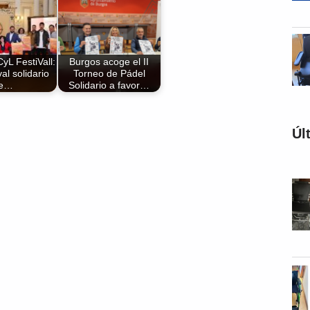
L FestiVall:
Burgos acoge el II
al solidario
Torneo de Pádel
e…
Solidario a favor…
Úl