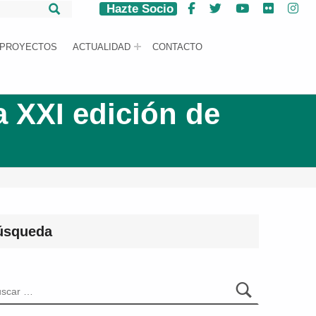
Hazte Socio
Facebook
Twitter
YouTube
Flickr
Ins
PROYECTOS
ACTUALIDAD
CONTACTO
 XXI edición de
úsqueda
car: