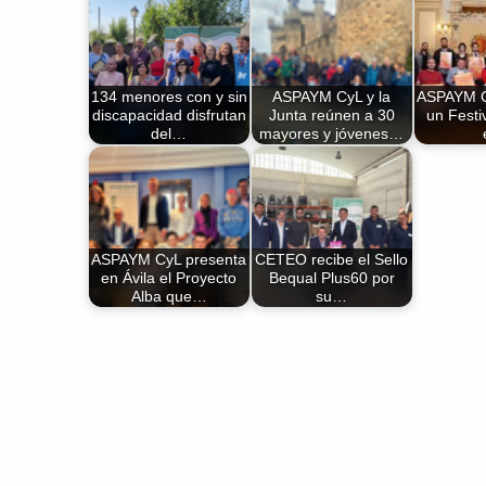
134 menores con y sin
ASPAYM CyL y la
ASPAYM Cy
discapacidad disfrutan
Junta reúnen a 30
un Festiv
del…
mayores y jóvenes…
ASPAYM CyL presenta
CETEO recibe el Sello
en Ávila el Proyecto
Bequal Plus60 por
Alba que…
su…
Volver a la navegación principal