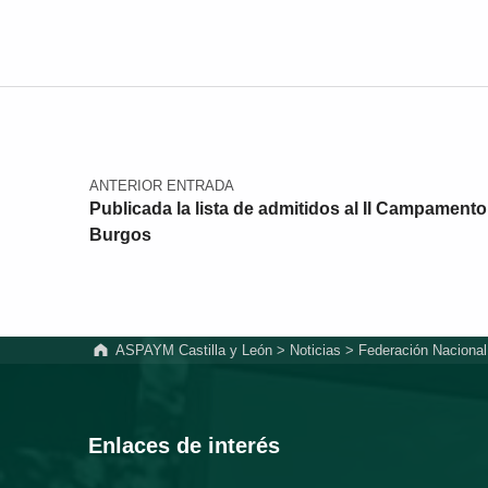
Navegación de entradas
ANTERIOR ENTRADA
Publicada la lista de admitidos al II Campament
Burgos
ASPAYM Castilla y León
>
Noticias
>
Federación Naciona
Enlaces de interés