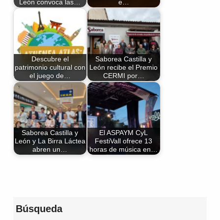
León convoca las…
e…
Descubre el
Saborea Castilla y
patrimonio cultural con
León recibe el Premio
el juego de…
CERMI por…
Saborea Castilla y
El ASPAYM CyL
León y La Birra Láctea
FestiVall ofrece 13
abren un…
horas de música en…
Volver a la navegación principal
Búsqueda