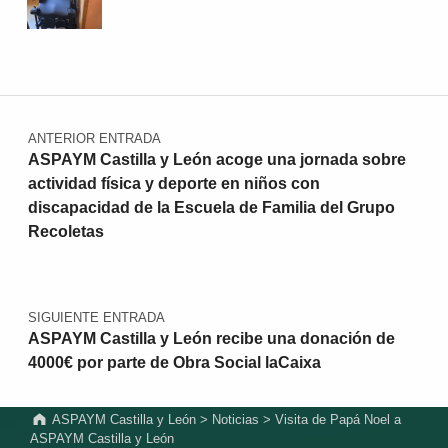
Navegación de entradas
ANTERIOR ENTRADA
ASPAYM Castilla y León acoge una jornada sobre
actividad física y deporte en niños con
discapacidad de la Escuela de Familia del Grupo
Recoletas
SIGUIENTE ENTRADA
ASPAYM Castilla y León recibe una donación de
4000€ por parte de Obra Social laCaixa
ASPAYM Castilla y León
>
Noticias
>
Visita de Papá Noel a
ASPAYM Castilla y León