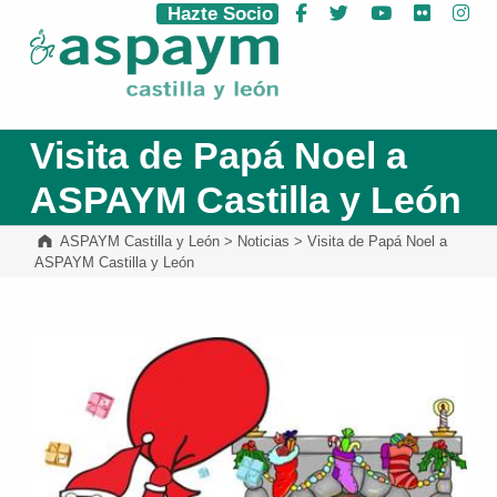
Hazte Socio
Facebook
Twitter
YouTube
Flickr
Ins
ASPAYM Castilla y León
Visita de Papá Noel a
ASPAYM Castilla y León
ASPAYM Castilla y León
>
Noticias
>
Visita de Papá Noel a
ASPAYM Castilla y León