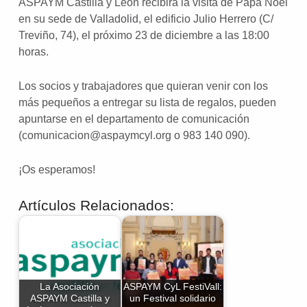
ASPAYM Castilla y León recibirá la visita de Papá Noel
en su sede de Valladolid, el edificio Julio Herrero (C/
Treviño, 74), el próximo 23 de diciembre a las 18:00
horas.
Los socios y trabajadores que quieran venir con los
más pequeños a entregar su lista de regalos, pueden
apuntarse en el departamento de comunicación
(comunicacion@aspaymcyl.org o 983 140 090).
¡Os esperamos!
Artículos Relacionados:
La Asociación
ASPAYM CyL FestiVall:
ASPAYM Castilla y
un Festival solidario