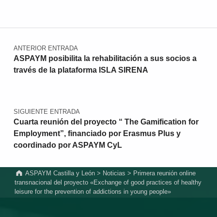
Navegación de entradas
ANTERIOR ENTRADA
ASPAYM posibilita la rehabilitación a sus socios a
través de la plataforma ISLA SIRENA
SIGUIENTE ENTRADA
Cuarta reunión del proyecto “ The Gamification for
Employment”, financiado por Erasmus Plus y
coordinado por ASPAYM CyL
ASPAYM Castilla y León
>
Noticias
>
Primera reunión online
transnacional del proyecto «Exchange of good practices of healthy
leisure for the prevention of addictions in young people»