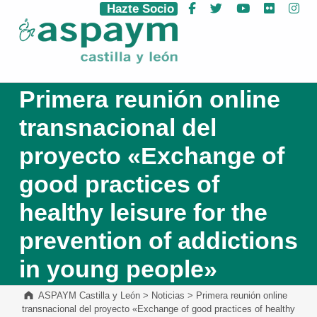
Hazte Socio
Facebook
Twitter
YouTube
Flickr
Ins
ASPAYM Castilla y León
Primera reunión online
transnacional del
proyecto «Exchange of
good practices of
healthy leisure for the
prevention of addictions
in young people»
ASPAYM Castilla y León
>
Noticias
>
Primera reunión online
transnacional del proyecto «Exchange of good practices of healthy