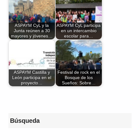
ASPAYM CyL y la
ASPAYM CyL participa
Junta reúnen a 30
en un intercambio
mayores y jóvenes…
escolar para…
ASPAYM Castilla y
Festival de rock en el
León participa en el
Bosque de los
proyecto…
Sueños: Sobre…
Volver a la navegación principal
Búsqueda