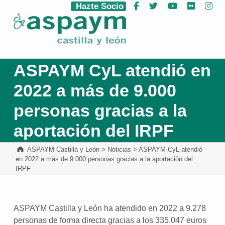
Hazte Socio
Facebook
Twitter
YouTube
Flickr
Ins
ASPAYM Castilla y León
ASPAYM CyL atendió en
2022 a más de 9.000
personas gracias a la
aportación del IRPF
ASPAYM Castilla y León
>
Noticias
>
ASPAYM CyL atendió
en 2022 a más de 9.000 personas gracias a la aportación del
IRPF
ASPAYM Castilla y León ha atendido en 2022 a 9.278
personas de forma directa gracias a los 335.047 euros