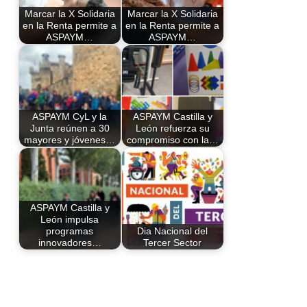
Marcar la X Solidaria
Marcar la X Solidaria
en la Renta permite a
en la Renta permite a
ASPAYM…
ASPAYM…
ASPAYM CyL y la
ASPAYM Castilla y
Junta reúnen a 30
León refuerza su
mayores y jóvenes…
compromiso con la…
ASPAYM Castilla y
León impulsa
programas
Dia Nacional del
innovadores…
Tercer Sector
Volver a la navegación principal