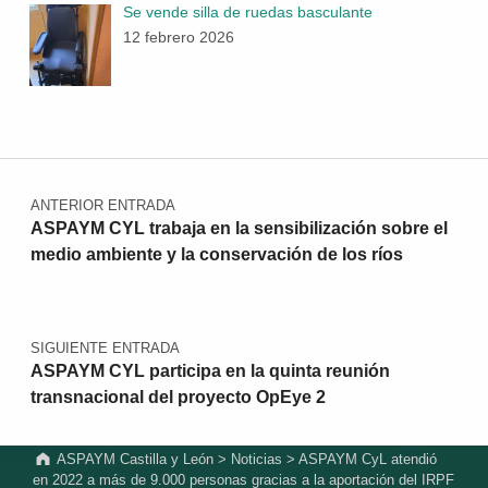
Se vende silla de ruedas basculante
12 febrero 2026
Navegación de entradas
ANTERIOR ENTRADA
ASPAYM CYL trabaja en la sensibilización sobre el
medio ambiente y la conservación de los ríos
SIGUIENTE ENTRADA
ASPAYM CYL participa en la quinta reunión
transnacional del proyecto OpEye 2
ASPAYM Castilla y León
>
Noticias
>
ASPAYM CyL atendió
en 2022 a más de 9.000 personas gracias a la aportación del IRPF