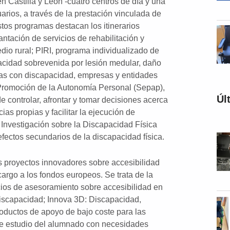
n Castilla y León -cuatro centros de día y una
uarios, a través de la prestación vinculada de
tos programas destacan los itinerarios
tación de servicios de rehabilitación y
io rural; PIRI, programa individualizado de
acidad sobrevenida por lesión medular, daño
nas con discapacidad, empresas y entidades
 Promoción de la Autonomía Personal (Sepap),
Úl
e controlar, afrontar y tomar decisiones acerca
as propias y facilitar la ejecución de
e Investigación sobre la Discapacidad Física
efectos secundarios de la discapacidad física.
 proyectos innovadores sobre accesibilidad
rgo a los fondos europeos. Se trata de la
cios de asesoramiento sobre accesibilidad en
discapacidad; Innova 3D: Discapacidad,
roductos de apoyo de bajo coste para las
 de estudio del alumnado con necesidades