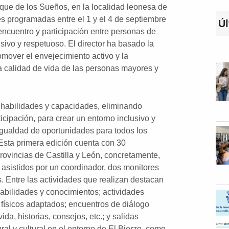
que de los Sueños, en la localidad leonesa de
des programadas entre el 1 y el 4 de septiembre
Úl
encuentro y participación entre personas de
sivo y respetuoso. El director ha basado la
mover el envejecimiento activo y la
la calidad de vida de las personas mayores y
 habilidades y capacidades, eliminando
cipación, para crear un entorno inclusivo y
igualdad de oportunidades para todos los
 Esta primera edición cuenta con 30
provincias de Castilla y León, concretamente,
asistidos por un coordinador, dos monitores
s. Entre las actividades que realizan destacan
habilidades y conocimientos; actividades
os físicos adaptados; encuentros de diálogo
a, historias, consejos, etc.; y salidas
al y cultural en el entorno de El Bierzo, como