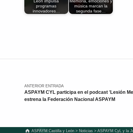
León impulsa
Memoria, emociones y
programas
música marcan la
innovadores…
segunda fase…
Volver a la navegación principal
Navegación de entradas
ANTERIOR ENTRADA
ASPAYM CYL participa en el podcast ‘Lesión Med
estrena la Federación Nacional ASPAYM
ASPAYM Castilla y León
>
Noticias
>
ASPAYM CyL y la Jun