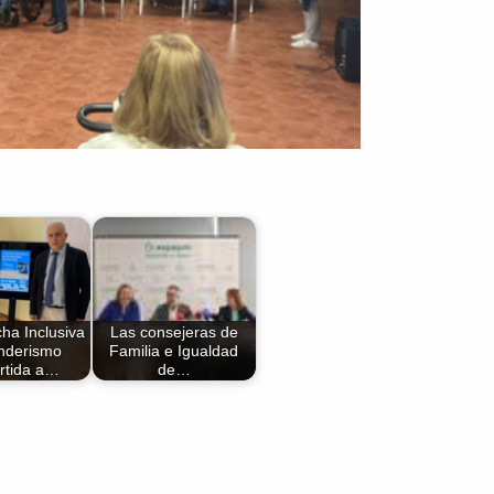
cha Inclusiva
Las consejeras de
nderismo
Familia e Igualdad
rtida a…
de…