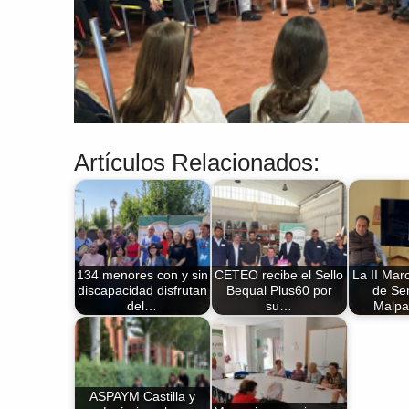
Artículos Relacionados:
134 menores con y sin
CETEO recibe el Sello
La II Mar
discapacidad disfrutan
Bequal Plus60 por
de Se
del…
su…
Malpa
ASPAYM Castilla y