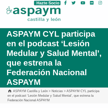
Hazte Socio
Facebook
Twitter
YouTube
Flickr
Ins
ASPAYM Castilla y León
ASPAYM CYL participa
en el podcast ‘Lesión
Medular y Salud Mental’,
que estrena la
Federación Nacional
ASPAYM
ASPAYM Castilla y León
>
Noticias
>
ASPAYM CYL participa
en el podcast ‘Lesión Medular y Salud Mental’, que estrena la
Federación Nacional ASPAYM