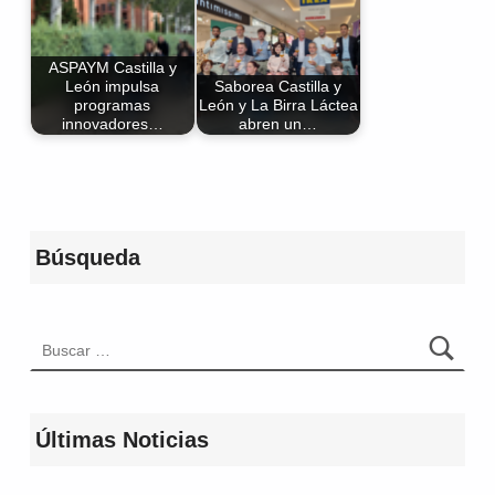
ASPAYM Castilla y
León impulsa
Saborea Castilla y
programas
León y La Birra Láctea
innovadores…
abren un…
Volver a la navegación principal
Búsqueda
Buscar:
Últimas Noticias