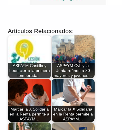
Artículos Relacionados:
ASPAYM Castilla y
ASPAYM CyL y la
León cierra la primera
Junta reúnen a 30
temporada…
mayores y jóvenes…
Marcar la X Solidaria
Marcar la X Solidaria
en la Renta permite a
en la Renta permite a
ASPAYM…
ASPAYM…