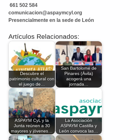
661 502 584
comunicacion@aspaymcyl.org
Presencialmente en la sede de León
Artículos Relacionados:
San Bartolomé de
Descubre el
Pinares (Ávila)
patrimonio cultural con
acogerá una
el juego de…
jornada…
ASPAYM CyL y la
La Asociación
Junta reúnen a 30
ASPAYM Castilla y
mayores y jóvenes…
León convoca las…