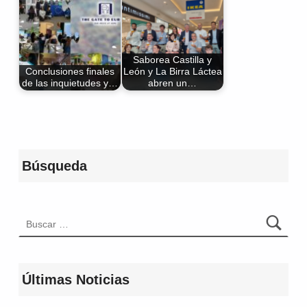
Saborea Castilla y
Conclusiones finales
León y La Birra Láctea
de las inquietudes y…
abren un…
Volver a la navegación principal
Búsqueda
Buscar:
Últimas Noticias