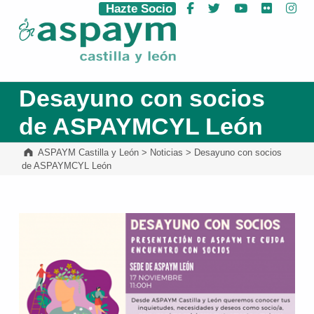
Hazte Socio
Facebook
Twitter
YouTube
Flickr
Ins
ASPAYM Castilla y León
Desayuno con socios
de ASPAYMCYL León
ASPAYM Castilla y León
>
Noticias
>
Desayuno con socios
de ASPAYMCYL León