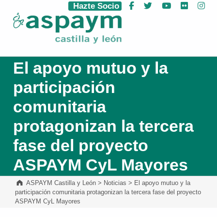
Hazte Socio
Facebook
Twitter
YouTube
Flickr
Ins
ASPAYM Castilla y León
El apoyo mutuo y la
participación
comunitaria
protagonizan la tercera
fase del proyecto
ASPAYM CyL Mayores
ASPAYM Castilla y León
>
Noticias
>
El apoyo mutuo y la
participación comunitaria protagonizan la tercera fase del proyecto
ASPAYM CyL Mayores