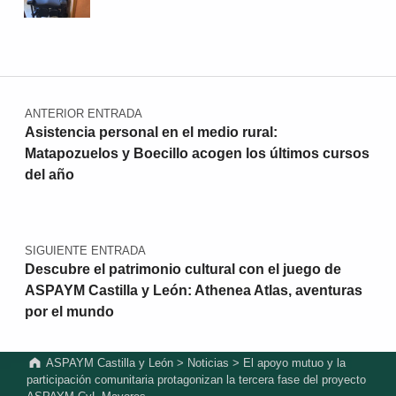
Navegación de entradas
ANTERIOR ENTRADA
Asistencia personal en el medio rural:
Matapozuelos y Boecillo acogen los últimos cursos
del año
SIGUIENTE ENTRADA
Descubre el patrimonio cultural con el juego de
ASPAYM Castilla y León: Athenea Atlas, aventuras
por el mundo
ASPAYM Castilla y León
>
Noticias
>
El apoyo mutuo y la
participación comunitaria protagonizan la tercera fase del proyecto