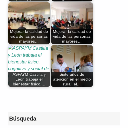
Mejorar la calidad de
Mejorar la calidad de
vida de las personas
vida de las personas
mayores…
mayores…
ASPAYM Castilla y
Siete años de
León trabaja el
atención en el medio
bienestar físico,…
rural: el…
Volver a la navegación principal
Búsqueda