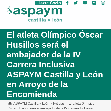
Hazte Socio
Facebook
Twitter
YouTube
Flickr
Ins
ASPAYM Castilla y León
El atleta Olímpico Óscar
Husillos será el
embajador de la IV
Carrera Inclusiva
ASPAYM Castilla y León
en Arroyo de la
Encomienda
ASPAYM Castilla y León
>
Noticias
>
El atleta Olímpico
Óscar Husillos será el embajador de la IV Carrera Inclusiva