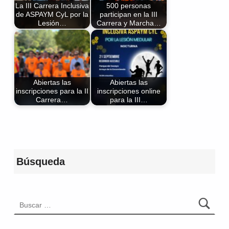
La III Carrera Inclusiva
500 personas
de ASPAYM CyL por la
participan en la III
Lesión…
Carrera y Marcha…
Abiertas las
Abiertas las
inscripciones para la II
inscripciones online
Carrera…
para la III…
Volver a la navegación principal
Búsqueda
Buscar: