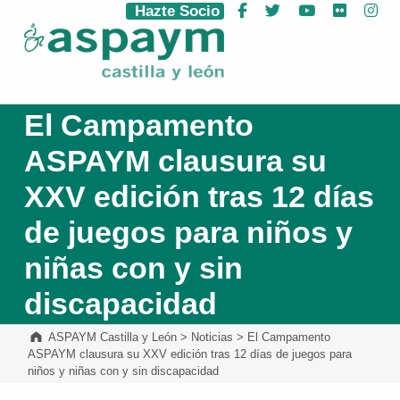
Hazte Socio
Facebook
Twitter
YouTube
Flickr
Ins
ASPAYM Castilla y León
El Campamento
ASPAYM clausura su
XXV edición tras 12 días
de juegos para niños y
niñas con y sin
discapacidad
ASPAYM Castilla y León
>
Noticias
>
El Campamento
ASPAYM clausura su XXV edición tras 12 días de juegos para
niños y niñas con y sin discapacidad