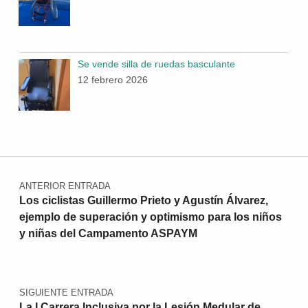
Se vende silla de ruedas basculante
12 febrero 2026
Navegación de entradas
ANTERIOR ENTRADA
Los ciclistas Guillermo Prieto y Agustín Álvarez,
ejemplo de superación y optimismo para los niños
y niñas del Campamento ASPAYM
SIGUIENTE ENTRADA
La I Carrera Inclusiva por la Lesión Medular de