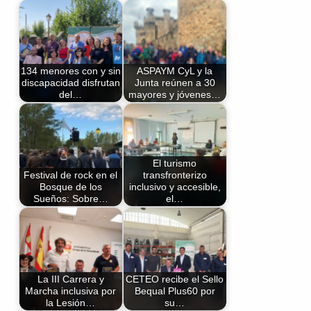
134 menores con y sin
ASPAYM CyL y la
discapacidad disfrutan
Junta reúnen a 30
del…
mayores y jóvenes…
El turismo
Festival de rock en el
transfronterizo
Bosque de los
inclusivo y accesible,
Sueños: Sobre…
el…
La III Carrera y
CETEO recibe el Sello
Marcha inclusiva por
Bequal Plus60 por
la Lesión…
su…