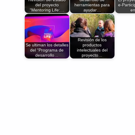
del proyecto
herramientas para
e-Partici
“Mentoring Life:…
ayudar…
e
Revisión de los
Se ultiman los detalles
productos
del “Programa de
intelectuales del
desarrollo…
proyecto…
Volver a la navegación principal