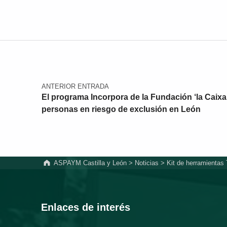
Navegación de entradas
ANTERIOR ENTRADA
El programa Incorpora de la Fundación ‘la Caixa
personas en riesgo de exclusión en León
ASPAYM Castilla y León
>
Noticias
>
Kit de herramientas
Enlaces de interés