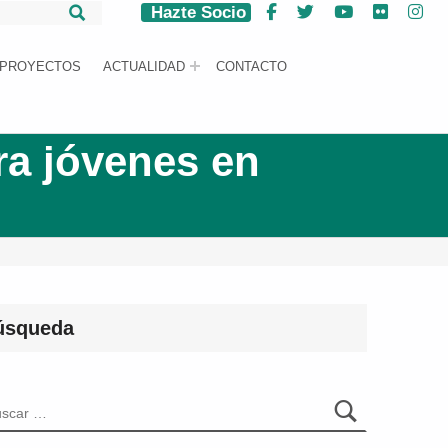
Hazte Socio
Facebook
Twitter
YouTube
Flickr
Ins
PROYECTOS
ACTUALIDAD
CONTACTO
ra jóvenes en
úsqueda
car: