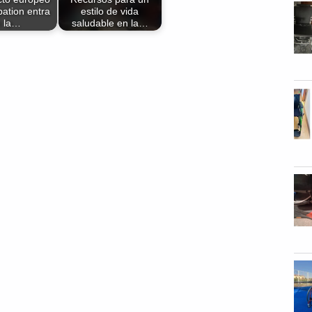
pation entra
estilo de vida
n la…
saludable en la…