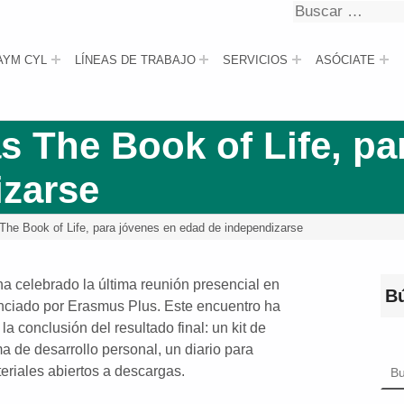
Buscar
Buscar
AYM CYL
LÍNEAS DE TRABAJO
SERVICIOS
ASÓCIATE
s The Book of Life, pa
izarse
 The Book of Life, para jóvenes en edad de independizarse
ha celebrado la última reunión presencial en
B
nanciado por Erasmus Plus. Este encuentro ha
a conclusión del resultado final: un kit de
 de desarrollo personal, un diario para
Bus
eriales abiertos a descargas.