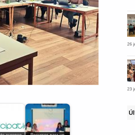
26 
23 
Ú
cto europeo
Recursos para un