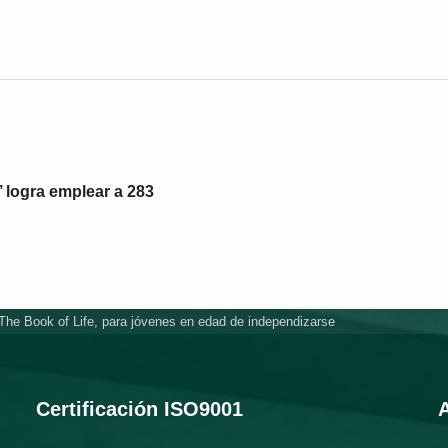
’ logra emplear a 283
 The Book of Life, para jóvenes en edad de independizarse
Certificación ISO9001