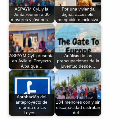
ASPAYM CyL y la
Por una vivienda
Junta reúnen a 30
digna, accesible,
mayores y jóvenes…
asequible e inclusiva
ASPAYM CyL presenta
Análisis de las
en Ávila el Proyecto
preocupaciones de la
Alba que…
juventud desde…
Aprobación del
anteproyecto de
134 menores con y sin
reforma de las
discapacidad disfrutan
Leyes…
del…
Volver a la navegación principal