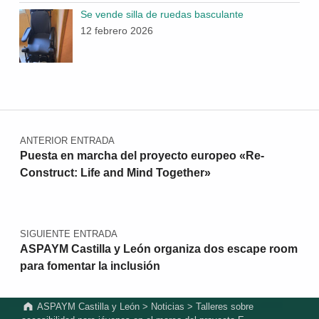
Se vende silla de ruedas basculante
12 febrero 2026
Navegación de entradas
ANTERIOR ENTRADA
Puesta en marcha del proyecto europeo «Re-
Construct: Life and Mind Together»
SIGUIENTE ENTRADA
ASPAYM Castilla y León organiza dos escape room
para fomentar la inclusión
ASPAYM Castilla y León
>
Noticias
>
Talleres sobre