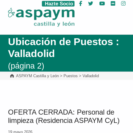
Hazte Socio
Facebook
Twitter
YouTube
Flickr
Ins
ASPAYM Castilla y León
Ubicación de Puestos :
Valladolid
(página 2)
ASPAYM Castilla y León
>
Puestos
>
Valladolid
OFERTA CERRADA: Personal de
limpieza (Residencia ASPAYM CyL)
19 mayo 2026