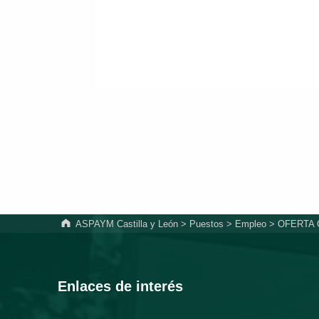
ASPAYM Castilla y León
>
Puestos
>
Empleo
>
OFERTA C
Enlaces de interés