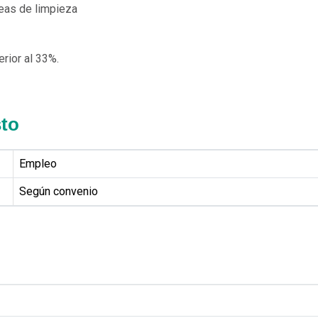
as de limpieza
rior al 33%.
sto
Empleo
Según convenio