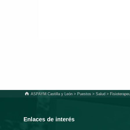
ASPAYM Castilla y León
>
Puestos
>
Salud
>
Fisioterape
Enlaces de interés