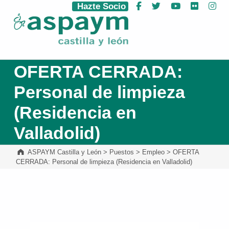
Hazte Socio
Facebook
Twitter
YouTube
Flickr
Ins
ASPAYM Castilla y León
OFERTA CERRADA:
Personal de limpieza
(Residencia en
Valladolid)
ASPAYM Castilla y León
>
Puestos
>
Empleo
>
OFERTA
CERRADA: Personal de limpieza (Residencia en Valladolid)