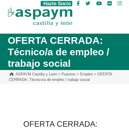
Hazte Socio
Facebook
Twitter
YouTube
Flickr
Ins
ASPAYM Castilla y León
OFERTA CERRADA:
Técnico/a de empleo /
trabajo social
ASPAYM Castilla y León
>
Puestos
>
Empleo
>
OFERTA
CERRADA: Técnico/a de empleo / trabajo social
OFERTA CERRADA: