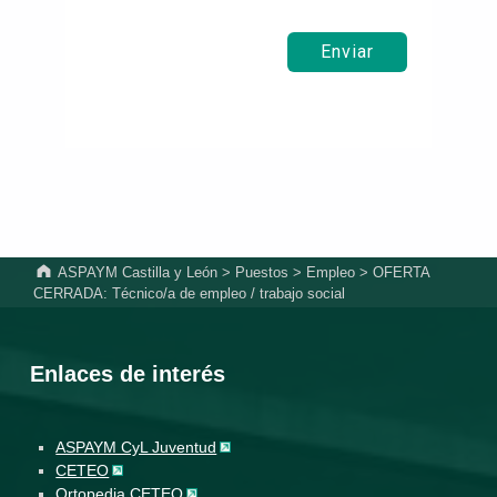
Enviar
ASPAYM Castilla y León
>
Puestos
>
Empleo
>
OFERTA
CERRADA: Técnico/a de empleo / trabajo social
Enlaces de interés
ASPAYM CyL Juventud
CETEO
Ortopedia CETEO