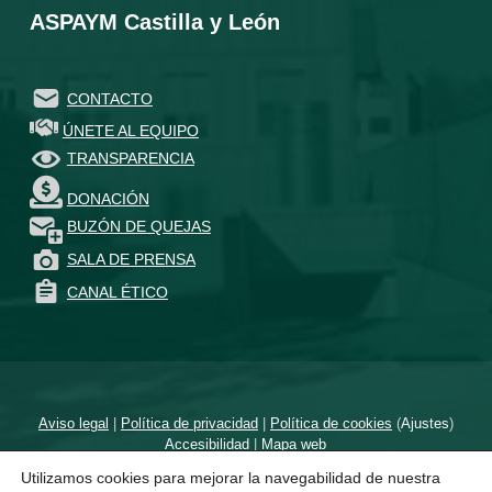
ASPAYM Castilla y León
CONTACTO
ÚNETE AL EQUIPO
TRANSPARENCIA
DONACIÓN
BUZÓN DE QUEJAS
SALA DE PRENSA
CANAL ÉTICO
Aviso legal
|
Política de privacidad
|
Política de cookies
(
Ajustes
)
Accesibilidad
|
Mapa web
Utilizamos cookies para mejorar la navegabilidad de nuestra
Diseñado por
un proyecto de