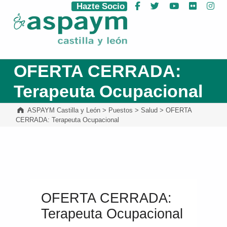
Hazte Socio
Facebook
Twitter
YouTube
Flickr
Ins
ASPAYM Castilla y León
OFERTA CERRADA:
Terapeuta Ocupacional
ASPAYM Castilla y León
>
Puestos
>
Salud
>
OFERTA
CERRADA: Terapeuta Ocupacional
OFERTA CERRADA:
Terapeuta Ocupacional